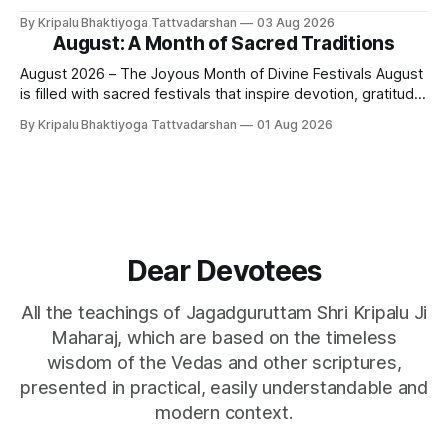
lies - white lies. People say, "I love my mother, father, wife,
By Kripalu Bhaktiyoga Tattvadarshan
03 Aug 2026
or husband," but this is not entirely true. A question naturally
August: A Month of Sacred Traditions
arises: if
August 2026 – The Joyous Month of Divine Festivals August
is filled with sacred festivals that inspire devotion, gratitude,
and loving remembrance of God and the Guru. From the
By Kripalu Bhaktiyoga Tattvadarshan
01 Aug 2026
joyous celebrations of Hariyali Teej and Naag Panchami to
the cherished festival of Raksha Bandhan, each occasion
offers an opportunity to strengthen
Dear Devotees
All the teachings of Jagadguruttam Shri Kripalu Ji
Maharaj, which are based on the timeless
wisdom of the Vedas and other scriptures,
presented in practical, easily understandable and
modern context.