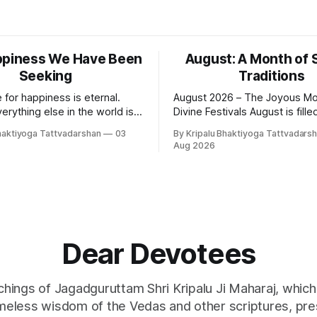
ppiness We Have Been
August: A Month of 
Seeking
Traditions
 for happiness is eternal.
August 2026 – The Joyous Mo
erything else in the world is
Divine Festivals August is filled with
tells
sacred festivals that inspire d
haktiyoga Tattvadarshan
03
By Kripalu Bhaktiyoga Tattvadars
e lies. People say, "I love my
gratitude, and loving rememb
Aug 2026
her, wife, or husband," but
God and the Guru. From the j
ely true. A question
celebrations of Hariyali Teej 
ises: if
Panchami to the cherished fes
Raksha Bandhan, each occasi
an opportunity to strengthen
Dear Devotees
achings of Jagadguruttam Shri Kripalu Ji Maharaj, whic
imeless wisdom of the Vedas and other scriptures, pre