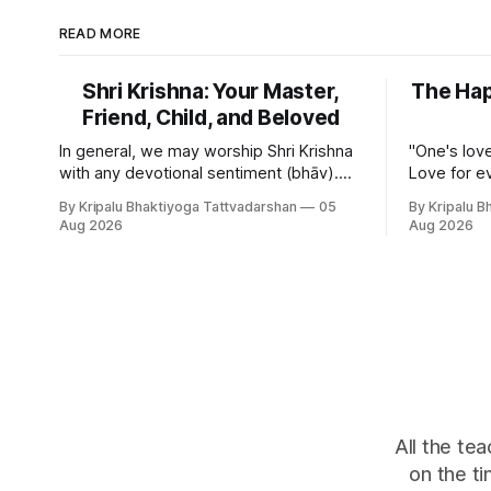
READ MORE
Shri Krishna: Your Master,
The Ha
Friend, Child, and Beloved
In general, we may worship Shri Krishna
"One's love
with any devotional sentiment (bhāv).
Love for ev
However, from the standpoint of divine
temporary." Everyone in the world 
By Kripalu Bhaktiyoga Tattvadarshan
05
By Kripalu B
bliss, the rasik saints have described
lies - whit
Aug 2026
Aug 2026
four primary devotional sentiments: 1.
mother, fat
Dāsya bhāv - He is my Master, my
this is not entir
Swami. It is a relationship of loving
naturally ar
servitude and reverence, with a certain
distance.
All the te
on the t