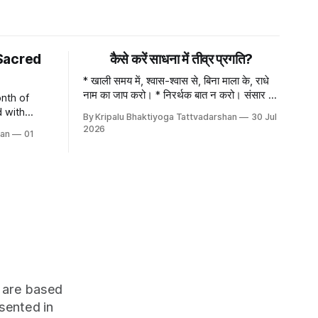
Sacred
कैसे करें साधना में तीव्र प्रगति?
* खाली समय में, श्वास-श्वास से, बिना माला के, राधे
नाम का जाप करो। * निरर्थक बात न करो। संसार में
nth of
काम-काम की बात करो। कम बोलो, मीठा बोलो
By Kripalu Bhaktiyoga Tattvadarshan
30 Jul
evotion,
2026
han
01
rance of
oyous
and Naag
tival of
on offers
h are based
sented in