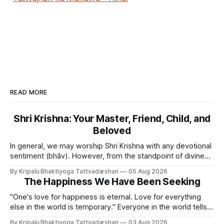
READ MORE
Shri Krishna: Your Master, Friend, Child, and
Beloved
In general, we may worship Shri Krishna with any devotional
sentiment (bhāv). However, from the standpoint of divine
bliss, the rasik saints have described four primary
By Kripalu Bhaktiyoga Tattvadarshan
05 Aug 2026
devotional sentiments: 1. Dāsya bhāv - He is my Master, my
The Happiness We Have Been Seeking
Swami. It is a relationship of loving servitude and reverence,
with a certain distance.
"One's love for happiness is eternal. Love for everything
else in the world is temporary." Everyone in the world tells
lies - white lies. People say, "I love my mother, father, wife,
By Kripalu Bhaktiyoga Tattvadarshan
03 Aug 2026