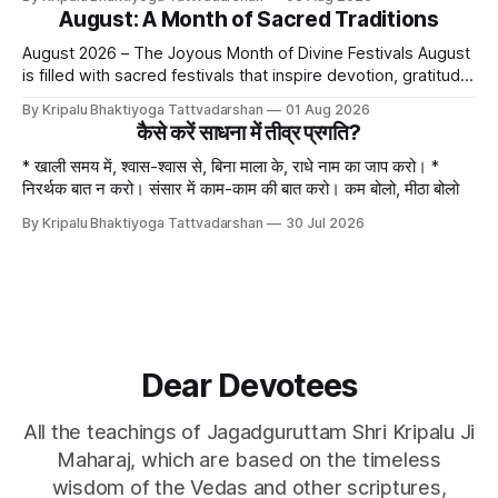
or husband," but this is not entirely true. A question naturally
August: A Month of Sacred Traditions
arises: if
August 2026 – The Joyous Month of Divine Festivals August
is filled with sacred festivals that inspire devotion, gratitude,
and loving remembrance of God and the Guru. From the
By Kripalu Bhaktiyoga Tattvadarshan
01 Aug 2026
joyous celebrations of Hariyali Teej and Naag Panchami to
कैसे करें साधना में तीव्र प्रगति?
the cherished festival of Raksha Bandhan, each occasion
offers an opportunity to strengthen
* खाली समय में, श्वास-श्वास से, बिना माला के, राधे नाम का जाप करो। *
निरर्थक बात न करो। संसार में काम-काम की बात करो। कम बोलो, मीठा बोलो
By Kripalu Bhaktiyoga Tattvadarshan
30 Jul 2026
Dear Devotees
All the teachings of Jagadguruttam Shri Kripalu Ji
Maharaj, which are based on the timeless
wisdom of the Vedas and other scriptures,