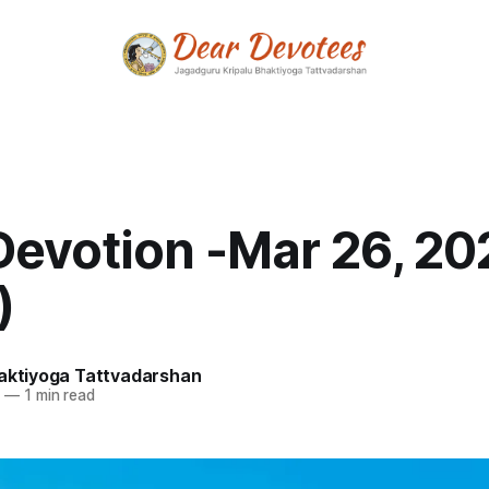
Devotion -Mar 26, 20
)
haktiyoga Tattvadarshan
5
—
1 min read